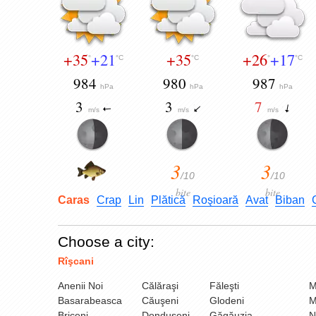
+35
+21
+35
+26
+17
°
°C
°C
°
°C
984
980
987
hPa
hPa
hPa
3
3
7
m/s
m/s
m/s
3
3
/10
/10
bite
bite
Caras
Crap
Lin
Plătică
Roşioară
Avat
Biban
Choose a city:
Rîşcani
Anenii Noi
Călăraşi
Făleşti
M
Basarabeasca
Căuşeni
Glodeni
M
Briceni
Donduşeni
Găgăuzia
N