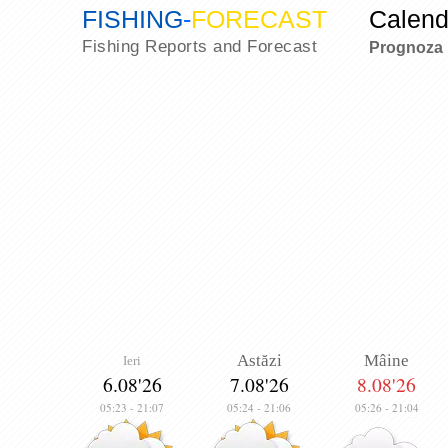
FISHING
-
FORECAST
Calend
Fishing Reports and Forecast
Prognoza 
Astăzi
Mâine
Ieri
6.08'26
7.08'26
8.08'26
05:23
-
21:07
05:24
-
21:06
05:26
-
21:04