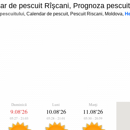
ar de pescuit Rîşcani, Prognoza pescuit
pescuitului
, Calendar de pescuit, Pescuit Riscani, Moldova,
He
Duminică
Luni
Marţi
9.08'26
10.08'26
11.08'26
05:27
-
21:03
05:28
-
21:01
05:30
-
20:59