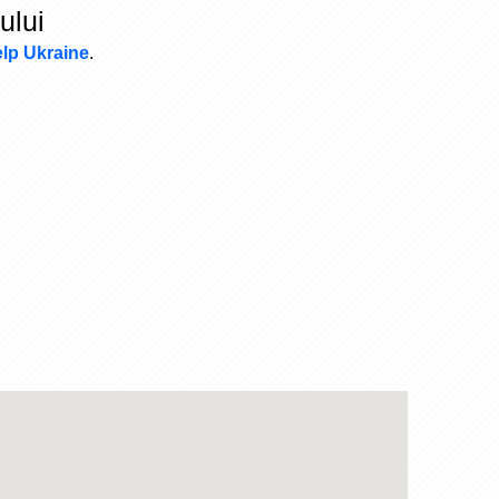
ului
lp Ukraine
.