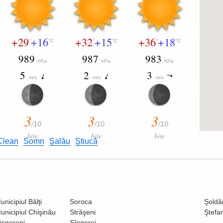
+29
+16
+32
+15
+36
+18
°
°C
°
°C
°
°C
989
987
983
hPa
hPa
hPa
5
2
3
m/s
m/s
m/s
3
3
3
/10
/10
/10
bite
bite
bite
Clean
Somn
Şalău
Ştiucă
unicipiul Bălţi
Soroca
Şoldă
unicipiul Chişinău
Străşeni
Ştefa
isporeni
Sîngerei