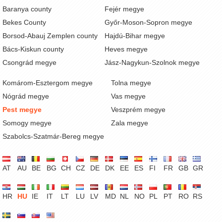
Baranya county
Fejér megye
Bekes County
Győr-Moson-Sopron megye
Borsod-Abauj Zemplen county
Hajdú-Bihar megye
Bács-Kiskun county
Heves megye
Csongrád megye
Jász-Nagykun-Szolnok megye
Komárom-Esztergom megye
Tolna megye
Nógrád megye
Vas megye
Pest megye
Veszprém megye
Somogy megye
Zala megye
Szabolcs-Szatmár-Bereg megye
AT
AU
BE
BG
CH
CZ
DE
DK
EE
ES
FI
FR
GB
GR
HR
HU
IE
IT
LT
LU
LV
MD
NL
NO
PL
PT
RO
RS