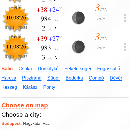
m/s
3
Hétfő
+38
+24
/10
°
°C
10.08'26
984
bite
hPa
2
05:04
-
20:34
m/s
3
Kedd
+39
+27
/10
°
°C
11.08'26
983
bite
hPa
3
05:05
-
20:32
m/s
Balin
Csuka
Domolykó
Fekete sügér
Fogassüllő
Harcsa
Pisztráng
Sügér
Bodorka
Compó
Dévér
Keszeg
Kárász
Ponty
Choose on map
Choose a city:
Budapest
,
Nagykáta
,
Vác