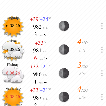
Tegnap
+39
+24
°
°C
6.08'26
982
hPa
3
04:58
-
20:40
m/s
4
Ma
+33
/10
°C
7.08'26
981
bite
hPa
6
05:00
-
20:39
m/s
3
Holnap
+32
+21
/10
°
°C
8.08'26
986
bite
hPa
1
05:01
-
20:37
m/s
4
Vasárnap
+33
+21
/10
°
°C
9.08'26
987
bite
hPa
2
05:02
-
20:35