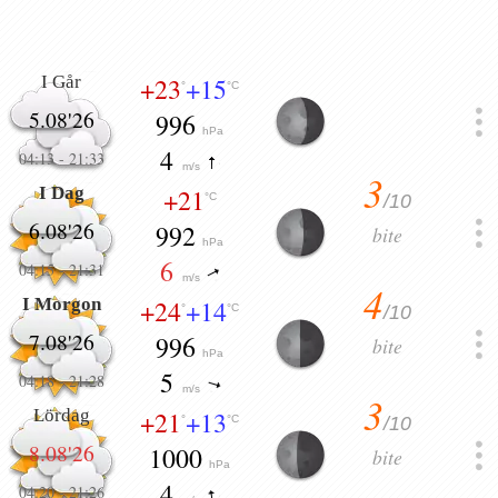
I Går
+23
+15
°
°C
5.08'26
996
hPa
4
04:13
-
21:33
m/s
3
I Dag
+21
/10
°C
6.08'26
992
bite
hPa
6
04:15
-
21:31
m/s
4
I Morgon
+24
+14
/10
°
°C
7.08'26
996
bite
hPa
5
04:18
-
21:28
m/s
3
Lördag
+21
+13
/10
°
°C
8.08'26
1000
bite
hPa
4
04:20
-
21:26