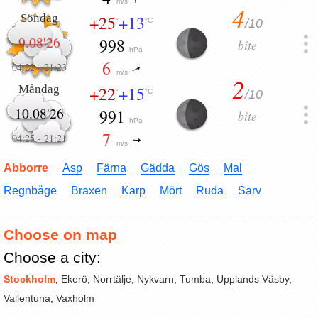
m/s
4
Söndag
+25
+13
/10
°
°C
9.08'26
998
bite
hPa
6
04:22
-
21:23
m/s
2
Måndag
+22
+15
/10
°
°C
10.08'26
991
bite
hPa
7
04:25
-
21:21
m/s
Abborre
Asp
Färna
Gädda
Gös
Mal
Regnbåge
Braxen
Karp
Mört
Ruda
Sarv
Choose on map
Choose a city:
Stockholm
,
Ekerö
,
Norrtälje
,
Nykvarn
,
Tumba
,
Upplands Väsby
,
Vallentuna
,
Vaxholm