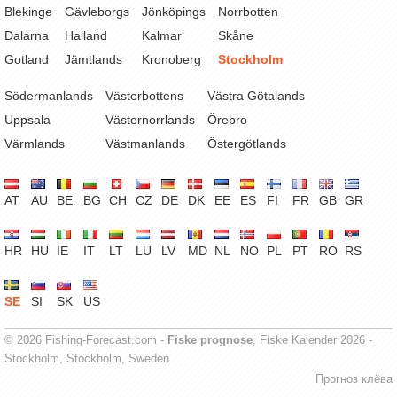
Blekinge
Gävleborgs
Jönköpings
Norrbotten
Dalarna
Halland
Kalmar
Skåne
Gotland
Jämtlands
Kronoberg
Stockholm
Södermanlands
Västerbottens
Västra Götalands
Uppsala
Västernorrlands
Örebro
Värmlands
Västmanlands
Östergötlands
AT
AU
BE
BG
CH
CZ
DE
DK
EE
ES
FI
FR
GB
GR
HR
HU
IE
IT
LT
LU
LV
MD
NL
NO
PL
PT
RO
RS
SE
SI
SK
US
© 2026 Fishing-Forecast.com -
Fiske prognose
, Fiske Kalender 2026 -
Stockholm, Stockholm, Sweden
Прогноз клёва