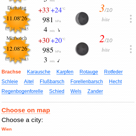
m/s
3
Dienstag
+33
+24
/10
°
°C
11.08'26
981
bite
hPa
4
05:14
-
20:45
m/s
2
Mittwoch
+30
+20
/10
°
°C
12.08'26
985
bite
hPa
3
05:15
-
20:43
m/s
Brachse
Karausche
Karpfen
Rotauge
Rotfeder
Schleie
Aitel
Flußbarsch
Forellenbarsch
Hecht
Regenbogenforelle
Schied
Wels
Zander
Choose on map
Choose a city:
Wien