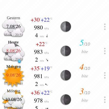
Gestern
+30
+22
°
°C
7.08'26
980
hPa
4
05:08
-
20:51
m/s
5
Heute
+22
/10
°C
8.08'26
983
bite
hPa
2
05:10
-
20:50
m/s
4
Morgen
+35
+19
/10
°
°C
9.08'26
981
bite
hPa
2
05:11
-
20:48
m/s
3
Montag
+36
+22
/10
°
°C
10.08'26
978
bite
hPa
5
05:12
-
20:46