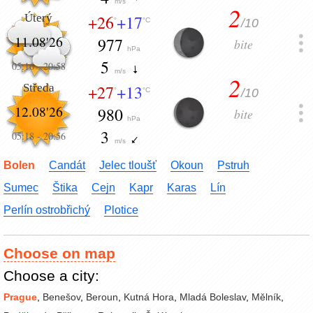
m/s
2
Úterý
+26
+17
/10
°
°C
11.08'26
977
bite
hPa
5
05:16
-
20:58
m/s
2
Středa
+27
+13
/10
°
°C
12.08'26
980
bite
hPa
3
05:18
-
20:56
m/s
Bolen
Candát
Jelec tloušť
Okoun
Pstruh
Sumec
Štika
Cejn
Kapr
Karas
Lín
Perlín ostrobřichý
Plotice
Choose on map
Choose a city:
Prague
,
Benešov
,
Beroun
,
Kutná Hora
,
Mladá Boleslav
,
Mělník
,