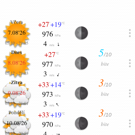
Včera
+27
+19
°
°C
7.08'26
976
hPa
4
05:10
-
21:05
m/s
5
Dnes
+27
/10
°C
8.08'26
977
bite
hPa
3
05:12
-
21:03
m/s
3
Zítra
+33
+14
/10
°
°C
9.08'26
973
bite
hPa
3
05:13
-
21:01
m/s
3
Pondělí
+33
+19
/10
°
°C
10.08'26
970
bite
hPa
4
05:15
-
20:59