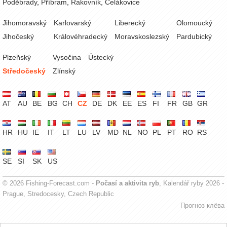
Poděbrady
,
Příbram
,
Rakovník
,
Čelákovice
Jihomoravský
Karlovarský
Liberecký
Olomoucký
Jihočeský
Královéhradecký
Moravskoslezský
Pardubický
Plzeňský
Vysočina
Ústecký
Středočeský
Zlínský
AT
AU
BE
BG
CH
CZ
DE
DK
EE
ES
FI
FR
GB
GR
HR
HU
IE
IT
LT
LU
LV
MD
NL
NO
PL
PT
RO
RS
SE
SI
SK
US
© 2026 Fishing-Forecast.com -
Počasí a aktivita ryb
, Kalendář ryby 2026 -
Prague, Stredocesky, Czech Republic
Прогноз клёва