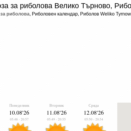
за за риболова Велико Търново, Риб
 за риболова
, Риболовен календар, Риболов Weliko Tyrnowo
Понеделник
Вторник
Сряда
10.08'26
11.08'26
12.08'26
05:48
-
20:57
05:49
-
20:55
05:50
-
20:54