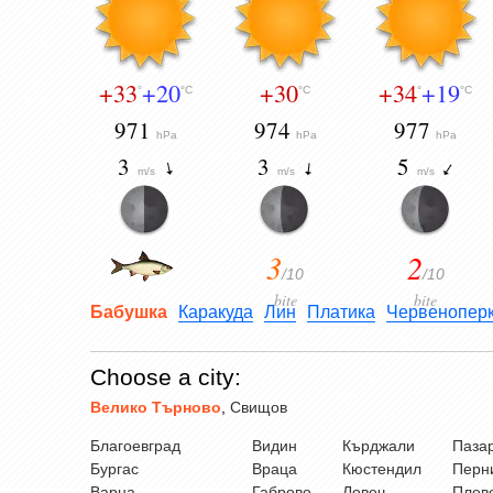
+33
+20
+30
+34
+19
°
°C
°C
°
°C
971
974
977
hPa
hPa
hPa
3
3
5
m/s
m/s
m/s
3
2
/10
/10
bite
bite
Бабушка
Каракуда
Лин
Платика
Червенопер
Choose a city:
Велико Търново
,
Свищов
Благоевград
Видин
Кърджали
Паза
Бургас
Враца
Кюстендил
Перн
Варна
Габрово
Ловеч
Плев