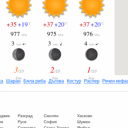
+35
+19
+37
+20
+37
+20
°
°C
°
°C
°
°C
977
975
976
hPa
hPa
hPa
3
3
4
m/s
m/s
m/s
3
2
1
/10
/10
/10
bite
bite
bite
ка
Шаран
Бяла риба
Дъгова
Костур
Распер
Речен кефа
рджик
Разград
Смолян
Хасково
ик
Русе
София
Шумен
ен
Силистра
Стара Загора
Ямбол