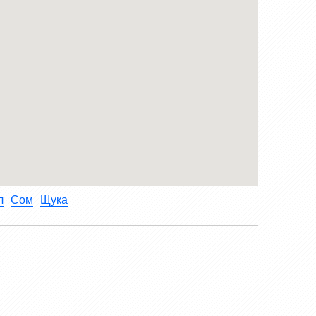
л
Сом
Щука