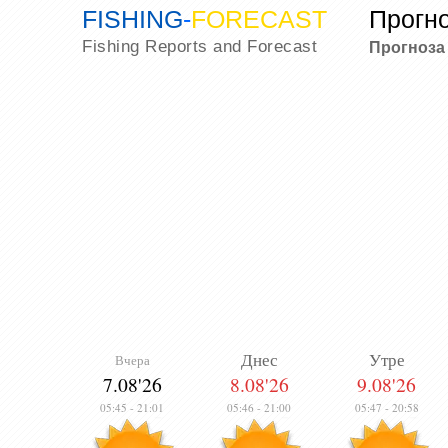
FISHING
-
FORECAST
Прогно
Fishing Reports and Forecast
Прогноза
Днес
Утре
Вчера
7.08'26
8.08'26
9.08'26
05:45
-
21:01
05:46
-
21:00
05:47
-
20:58