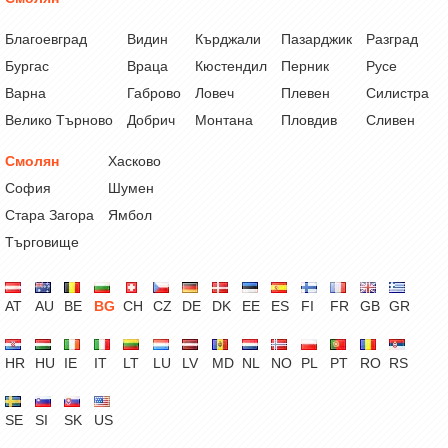
Благоевград
Видин
Кърджали
Пазарджик
Разград
Бургас
Враца
Кюстендил
Перник
Русе
Варна
Габрово
Ловеч
Плевен
Силистра
Велико Търново
Добрич
Монтана
Пловдив
Сливен
Смолян
Хасково
София
Шумен
Стара Загора
Ямбол
Търговище
AT
AU
BE
BG
CH
CZ
DE
DK
EE
ES
FI
FR
GB
GR
HR
HU
IE
IT
LT
LU
LV
MD
NL
NO
PL
PT
RO
RS
SE
SI
SK
US