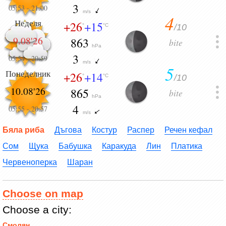
3
05:53
-
21:00
m/s
4
Неделя
+26
+15
/10
°
°C
9.08'26
863
bite
hPa
3
05:54
-
20:59
m/s
5
Понеделник
+26
+14
/10
°
°C
10.08'26
865
bite
hPa
4
05:55
-
20:57
m/s
Бяла риба
Дъгова
Костур
Распер
Речен кефал
Сом
Щука
Бабушка
Каракуда
Лин
Платика
Червеноперка
Шаран
Choose on map
Choose a city:
Смолян