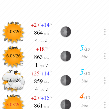
Вчера
+27
+14
°
°C
5.08'26
864
hPa
4
05:50
-
21:04
m/s
5
Днес
+18
/10
°C
6.08'26
863
bite
hPa
1
05:51
-
21:02
m/s
5
Утре
+25
+14
/10
°
°C
7.08'26
859
bite
hPa
4
05:52
-
21:01
m/s
4
Събота
+27
+15
/10
°
°C
8.08'26
861
bite
hPa